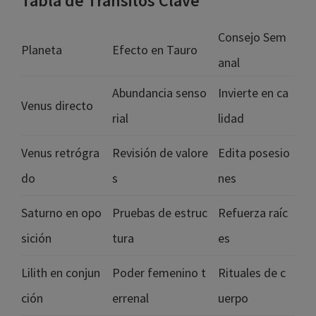
Tabla de Tránsitos Clave
Consejo Sem
Planeta
Efecto en Tauro
anal
Abundancia senso
Invierte en ca
Venus directo
rial
lidad
Venus retrógra
Revisión de valore
Edita posesio
do
s
nes
Saturno en opo
Pruebas de estruc
Refuerza raíc
sición
tura
es
Lilith en conjun
Poder femenino t
Rituales de c
ción
errenal
uerpo