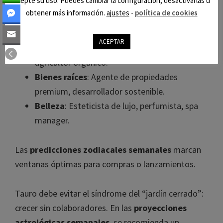
acepte su uso. Puedes cambiar la configuración, desactivarlas u
patrimonio, tasador de arte.
obtener más información.
ajustes
-
política de cookies
Diseño
: Interiorismo de lujo, moda sostenible,
joyería artesanal.
ACEPTAR
Alimentos
: Chef ejecutivo, sommelier,
agricultor orgánico.
Bienes raíces
: Agente de propiedades
premium, desarrollador sostenible.
Belleza
: Esteticista de lujo, perfumista, spa
manager.
Las
predicciones zodiacales semanales
marcan
ventanas óptimas para compras o lanzamientos.
Tauro debe evitar el síndrome del “jardín cerrado”:
crecer sin colaboradores. En las
proyecciones
astrológicas semanales
, se recomienda un