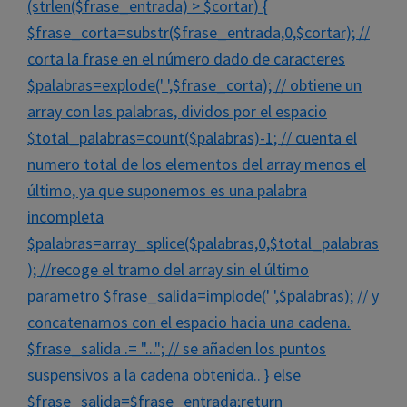
(strlen($frase_entrada) > $cortar) {
$frase_corta=substr($frase_entrada,0,$cortar); //
corta la frase en el número dado de caracteres
$palabras=explode(' ',$frase_corta); // obtiene un
array con las palabras, dividos por el espacio
$total_palabras=count($palabras)-1; // cuenta el
numero total de los elementos del array menos el
último, ya que suponemos es una palabra
incompleta
$palabras=array_splice($palabras,0,$total_palabras
); //recoge el tramo del array sin el último
parametro $frase_salida=implode(' ',$palabras); // y
concatenamos con el espacio hacia una cadena.
$frase_salida .= "..."; // se añaden los puntos
suspensivos a la cadena obtenida.. } else
$frase_salida=$frase_entrada;return