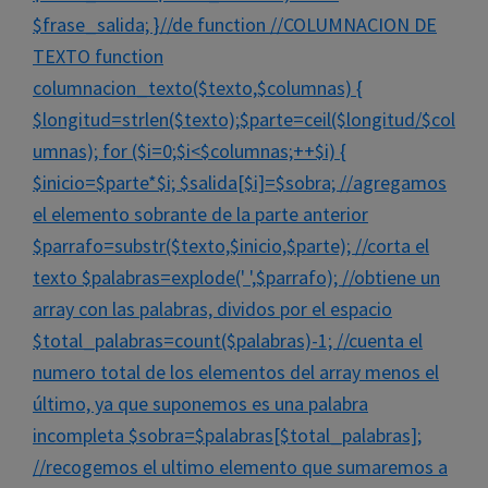
$frase_salida; }//de function //COLUMNACION DE
TEXTO function
columnacion_texto($texto,$columnas) {
$longitud=strlen($texto);$parte=ceil($longitud/$col
umnas); for ($i=0;$i<$columnas;++$i) {
$inicio=$parte*$i; $salida[$i]=$sobra; //agregamos
el elemento sobrante de la parte anterior
$parrafo=substr($texto,$inicio,$parte); //corta el
texto $palabras=explode(' ',$parrafo); //obtiene un
array con las palabras, dividos por el espacio
$total_palabras=count($palabras)-1; //cuenta el
numero total de los elementos del array menos el
último, ya que suponemos es una palabra
incompleta $sobra=$palabras[$total_palabras];
//recogemos el ultimo elemento que sumaremos a