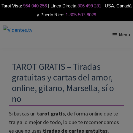
Tarot Visa:
954 040 256
| Línea Directa
806 499 281
| USA, Canadá
y Puerto Rico:
1-305-507-8029
Skip
Skip
Skip
to
to
to
Menu
Videntes.tv
Videntes
primary
main
footer
buenas
navigation
content
por
teléfono
TAROT GRATIS – Tiradas
gratuitas y cartas del amor,
online, gitano, Marsella, sí o
no
Si buscas un
tarot gratis
, de forma online que te
traiga lo mejor de todo, lo que te recomendamos
es que no uses
tiradas de cartas gratuitas
,