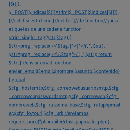
[$i]]);
$_POST[$indices[$i]]=trim($_POST[$indices[$i]]);
}//del if si esta lleno }//del for }//de function//quita
etiquetas de una cadena function
strip_single_tag($str,$tag) {
$str=preg_replace('/<'.$tag.'[^>]*>/i', '', $str);
$str=preg_replace('/<\/'.$tag.'>/i', '', $str); return
$str; } //enviar email function
enviar_email($email,$nombre,$asunto,$contenido)
{ global
$cfg_hostsmtp,$cfg_correowebusuariosmtp,$cfg
_correowebpasswordsmtp,$cfg_correoweb,$cfg_
nombreweb,$cfg_rutaemailbase,$cfg_rutaphpmail
er,$cfg_logourl,$cfg_url; //enviamos
require_once("phpmailer/class.phpmailer.php");
$mail=new PHPMailer(); $mail->CharSet='UTF-8';