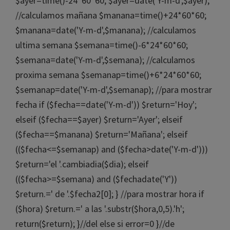
$ayer=time()-24*60*60; $ayer=date('Y-m-d',$ayer);
//calculamos mañana $manana=time()+24*60*60;
$manana=date('Y-m-d',$manana); //calculamos
ultima semana $semana=time()-6*24*60*60;
$semana=date('Y-m-d',$semana); //calculamos
proxima semana $semanap=time()+6*24*60*60;
$semanap=date('Y-m-d',$semanap); //para mostrar
fecha if ($fecha==date('Y-m-d')) $return='Hoy';
elseif ($fecha==$ayer) $return='Ayer'; elseif
($fecha==$manana) $return='Mañana'; elseif
(($fecha<=$semanap) and ($fecha>date('Y-m-d')))
$return='el '.cambiadia($dia); elseif
(($fecha>=$semana) and ($fecha
date('Y'))
$return.=' de '.$fecha2[0]; } //para mostrar hora if
($hora) $return.=' a las '.substr($hora,0,5).'h';
return($return); }//del else si error=0 }//de