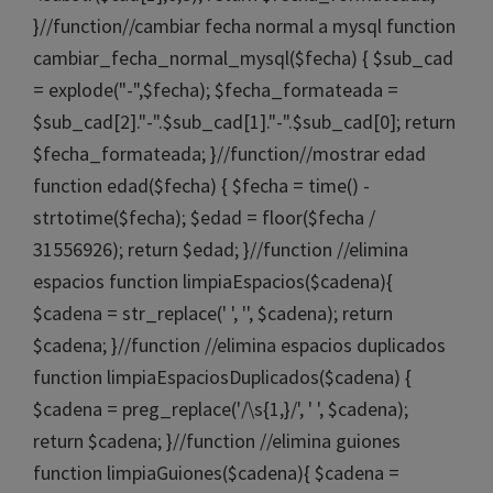
}//function//cambiar fecha normal a mysql function
cambiar_fecha_normal_mysql($fecha) { $sub_cad
= explode("-",$fecha); $fecha_formateada =
$sub_cad[2]."-".$sub_cad[1]."-".$sub_cad[0]; return
$fecha_formateada; }//function//mostrar edad
function edad($fecha) { $fecha = time() -
strtotime($fecha); $edad = floor($fecha /
31556926); return $edad; }//function //elimina
espacios function limpiaEspacios($cadena){
$cadena = str_replace(' ', '', $cadena); return
$cadena; }//function //elimina espacios duplicados
function limpiaEspaciosDuplicados($cadena) {
$cadena = preg_replace('/\s{1,}/', ' ', $cadena);
return $cadena; }//function //elimina guiones
function limpiaGuiones($cadena){ $cadena =