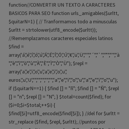
function//CONVERTIR UN TEXTO A CARACTERES
BASICOS PARA SEO function urls_amigables($urltt,
$quitarN=1) { // Tranformamos todo a minusculas
$urltt = strtolower(utf8_encode($urltt));
//Rememplazamos caracteres especiales latinos
$find =
array('á','é','í','ó','ú','Á','É','Í','Ó','Ú','€','ü','Ü',"'","´","`","”","’","à
","è","ì","ò","ù","À","È","Ì","Ò","Ù"); $repl =
array('a','e','i','o','u','a','e','i','o','u','
euros','u','U',"","","","","","a","e","i","o","u","a","e","i","o","u");
if ($quitarN==1) { $find [] = "ñ"; $find [] = "Ñ"; $repl
[] = "n"; $repl [] = "N"; } $total=count($find); for
($i=0;$i<$total;++$i) {
$find[$i]=utf8_encode($find[$i]); } //del for $urltt =
str_replace ($find, $repl, $urltt); //puntos por