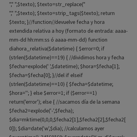
"," ",$texto); $texto=str_replace("
"," ",$texto); $texto=strip_tags($texto); return
$texto; }//function//devuelve fecha y hora
extendida relativa a hoy (formato de entrada: aaaa-
mm-dd hh:mm:ss ó aaaa-mm-dd) function
diahora_relativa($datetime) { $error=0; if
(strlen($datetime)==19) { //dividimos hora y fecha
$fecha=explode(' ',$datetime); $hora=$fecha[1];
$fecha=$fecha[0]; }//del if elseif
(strlen($datetime)==10) { $fecha=$datetime;
$hora=''; } else $error=1; if ($error==1)
return('error'); else { //sacamos día de la semana
$fecha2=explode('-',$fecha);
$dia=mktime(0,0,0,$fecha2[1],$fecha2[2],$fecha2[
0]); $dia=date('w',$dia); //calculamos ayer