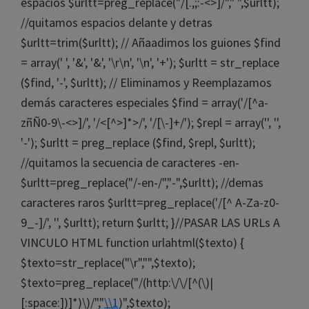
espacios $urltt=preg_replace("/[.,;:-<>]/"," ",$urltt);
//quitamos espacios delante y detras
$urltt=trim($urltt); // Añaadimos los guiones $find
= array(' ', '&', '&', '\r\n', '\n', '+'); $urltt = str_replace
($find, '-', $urltt); // Eliminamos y Reemplazamos
demás caracteres especiales $find = array('/[^a-
zñÑ0-9\-<>]/', '/<[^>]*>/', '/[\-]+/'); $repl = array('', '',
'-'); $urltt = preg_replace ($find, $repl, $urltt);
//quitamos la secuencia de caracteres -en-
$urltt=preg_replace("/-en-/","-",$urltt); //demas
caracteres raros $urltt=preg_replace('/[^ A-Za-z0-
9_-]/', '', $urltt); return $urltt; }//PASAR LAS URLs A
VINCULO HTML function urlahtml($texto) {
$texto=str_replace("\r","",$texto);
$texto=preg_replace("/(http:\/\/[^(\)|
[:space:])]*)\)/","
\\1
)",$texto);