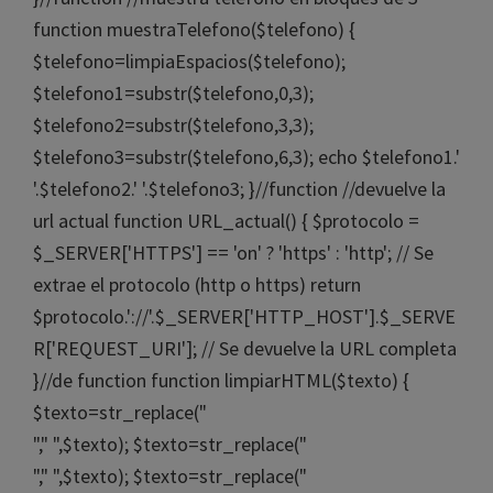
function muestraTelefono($telefono) {
$telefono=limpiaEspacios($telefono);
$telefono1=substr($telefono,0,3);
$telefono2=substr($telefono,3,3);
$telefono3=substr($telefono,6,3); echo $telefono1.'
'.$telefono2.' '.$telefono3; }//function //devuelve la
url actual function URL_actual() { $protocolo =
$_SERVER['HTTPS'] == 'on' ? 'https' : 'http'; // Se
extrae el protocolo (http o https) return
$protocolo.'://'.$_SERVER['HTTP_HOST'].$_SERVE
R['REQUEST_URI']; // Se devuelve la URL completa
}//de function function limpiarHTML($texto) {
$texto=str_replace("
"," ",$texto); $texto=str_replace("
"," ",$texto); $texto=str_replace("