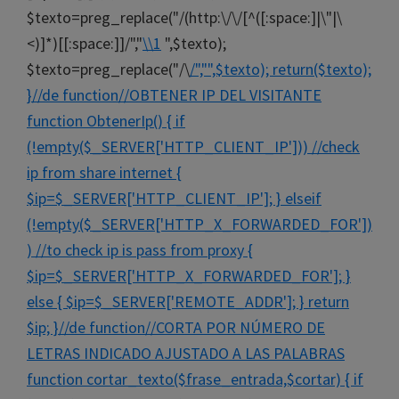
$texto=preg_replace("/(http:\/\/[^([:space:]|\"|\
<)]*)[[:space:]]/","
\\1
",$texto);
$texto=preg_replace("/\
/","
",$texto); return($texto);
}//de function//OBTENER IP DEL VISITANTE
function ObtenerIp() { if
(!empty($_SERVER['HTTP_CLIENT_IP'])) //check
ip from share internet {
$ip=$_SERVER['HTTP_CLIENT_IP']; } elseif
(!empty($_SERVER['HTTP_X_FORWARDED_FOR'])
) //to check ip is pass from proxy {
$ip=$_SERVER['HTTP_X_FORWARDED_FOR']; }
else { $ip=$_SERVER['REMOTE_ADDR']; } return
$ip; }//de function//CORTA POR NÚMERO DE
LETRAS INDICADO AJUSTADO A LAS PALABRAS
function cortar_texto($frase_entrada,$cortar) { if