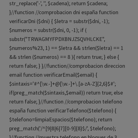
str_replace('-', '', $cadena); return $cadena;
}//function //comprobacion dni españa function
verificarDni ($dni) { $letra = substr($dni, -1);
$numeros = substr($dni, 0, -1); if (
substr("TRWAGMYFPDXBNJZSQVHLCKE",
$numeros%23, 1) == $letra && strlen($letra) == 1
&& strlen ($numeros) == 8 ){ return true; } else {
return false; } }//function//comprobacion direccion
email function verificarEmail($email) {
$sintaxis='#^[\w.-]+@[\w.-]+\.[a-zA-Z]{2,6}$#';
if(preg_match($sintaxis,$email)) return true; else
return false; }//function //comprobacion telefono
españa function verificarTelefono($telefono) {
$telefono=limpiaEspacios($telefono); return
preg_match('/^[9|8|6|7][0-9]{8}$/', $telefono);
}//function //muestra telefono en bloques de 3