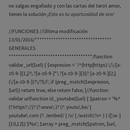
no salgas engañado y con las cartas del tarot amor,
tienes la solución
¡Esta es tu oportunidad de oro!
//FUNCIONES //Última modificación
13/01/2016/*********************************
GENERALES
************************************/function
validar_url($url) { $expresion = '/^(http|https):\/\/[a-
z0-9-]{1,}?\.?[a-z0-9-]*\.?[a-z0-9-]{3}?.[a-z0-9-]{2,}
(\/[a-z0-9-])?\/?$/i'; if (preg_match($expresion,
$url)) return true; else return false; }//function
validar urlfunction id_youtube($url) { $patron = '%^
(?:https?://)? (?:www\.)? (?: youtu\.be/ |
youtube\.com (?: /embed/ | /v/ | /watch\?v= ) ) ([\w-]
{10,12}) $%x'; $array = preg_match($patron, $url,