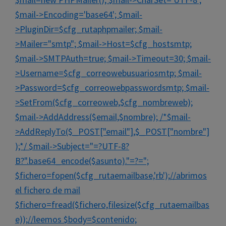
$mail->Encoding='base64'; $mail-
>PluginDir=$cfg_rutaphpmailer; $mail-
>Mailer="smtp"; $mail->Host=$cfg_hostsmtp;
$mail->SMTPAuth=true; $mail->Timeout=30; $mail-
>Username=$cfg_correowebusuariosmtp; $mail-
>Password=$cfg_correowebpasswordsmtp; $mail-
>SetFrom($cfg_correoweb,$cfg_nombreweb);
$mail->AddAddress($email,$nombre); /*$mail-
>AddReplyTo($_POST["email"],$_POST["nombre"]
);*/ $mail->Subject="=?UTF-8?
B?".base64_encode($asunto)."=?=";
$fichero=fopen($cfg_rutaemailbase,'rb');//abrimos
el fichero de mail
$fichero=fread($fichero,filesize($cfg_rutaemailbas
e));//leemos $body=$contenido;