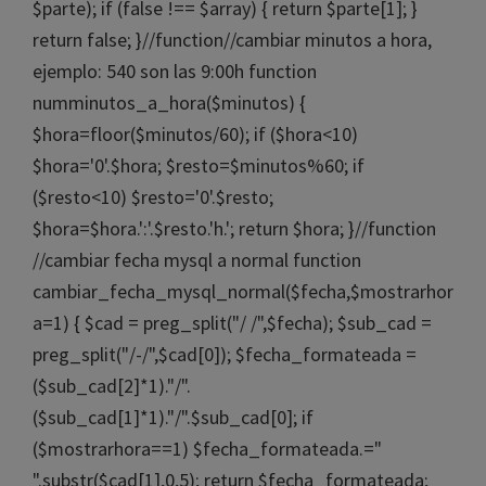
$parte); if (false !== $array) { return $parte[1]; }
return false; }//function//cambiar minutos a hora,
ejemplo: 540 son las 9:00h function
numminutos_a_hora($minutos) {
$hora=floor($minutos/60); if ($hora<10)
$hora='0'.$hora; $resto=$minutos%60; if
($resto<10) $resto='0'.$resto;
$hora=$hora.':'.$resto.'h.'; return $hora; }//function
//cambiar fecha mysql a normal function
cambiar_fecha_mysql_normal($fecha,$mostrarhor
a=1) { $cad = preg_split("/ /",$fecha); $sub_cad =
preg_split("/-/",$cad[0]); $fecha_formateada =
($sub_cad[2]*1)."/".
($sub_cad[1]*1)."/".$sub_cad[0]; if
($mostrarhora==1) $fecha_formateada.="
".substr($cad[1],0,5); return $fecha_formateada;