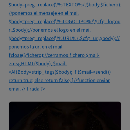
$body=preg_replace('/%TEXTO%/',$body,$fichero);
//ponemos el mensaje en el mail
$body=preg_replace('/%LOGOTIPO%/',$cfg_logou
rl,$body);//ponemos el logo en el mail
$body=preg_replace('/%URL%/',$cfg_url,$body);//
ponemos la url en el mail
fclose($fichero);//cerramos fichero $mail-
>msgHTML($body); $mail-
>AltBody=strip_tags($body); if ($mail->send())
return true; else return false; }//function enviar
email
// tirada ?>