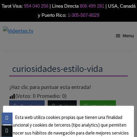
Tarot Visa:
954 040 256
| Línea Directa
806 499 281
| USA, Canadá
y Puerto Rico:
1-305-507-8029
Skip
Skip
Skip
to
to
to
Menu
Videntes.tv
Videntes
primary
main
footer
buenas
navigation
content
por
teléfono
curiosidades-estilo-vida
¡Haz clic para puntuar esta entrada!
(Votos:
0
Promedio:
0
)
Facebook
Twitter
WhatsApp
Esta web utiliza cookies propias que tienen una finalidad
Messenger
Email
funcional y cookies de terceros (tipo analytics) que permiten
conocer sus hábitos de navegación para darle mejores servicios