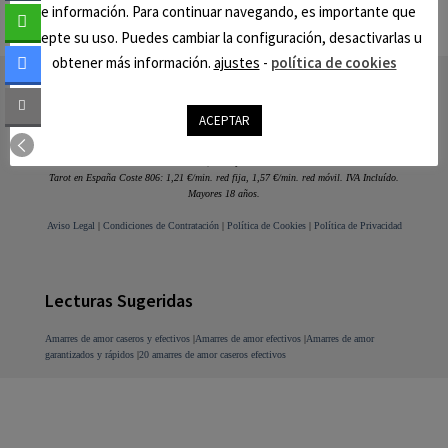
de información. Para continuar navegando, es importante que
acepte su uso. Puedes cambiar la configuración, desactivarlas u
obtener más información.
ajustes
-
política de cookies
Footer
ACEPTAR
Videntes:
806 499 281
| Tarot por la Visa:
954 040 256
Tarot en España Coste 806: 1,21 €/min. red fija, 1,57 €/min. red móvil. IVA Incluído.
Mayores 18 años.
Aviso Legal
|
Condiciones de Contratación
|
Política de Cookies
|
Política de Privacidad
Lecturas Sugeridas
Amarres de amor caseros y efectivos
|
Amarres de amor efectivos
|
Amarres de amor
garantizados y rápidos
|
20 amarres de amor caseros efectivos