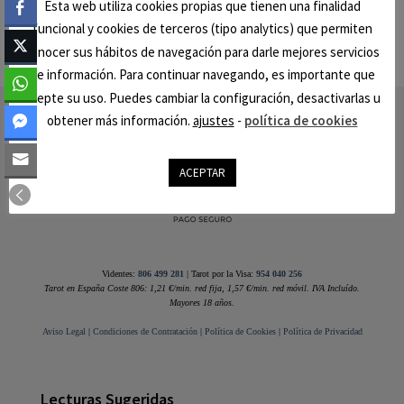
Esta web utiliza cookies propias que tienen una finalidad
funcional y cookies de terceros (tipo analytics) que permiten
conocer sus hábitos de navegación para darle mejores servicios
de información. Para continuar navegando, es importante que
acepte su uso. Puedes cambiar la configuración, desactivarlas u
Footer
obtener más información.
ajustes
-
política de cookies
ACEPTAR
Videntes:
806 499 281
| Tarot por la Visa:
954 040 256
Tarot en España Coste 806: 1,21 €/min. red fija, 1,57 €/min. red móvil. IVA Incluído.
Mayores 18 años.
Aviso Legal
|
Condiciones de Contratación
|
Política de Cookies
|
Política de Privacidad
Lecturas Sugeridas