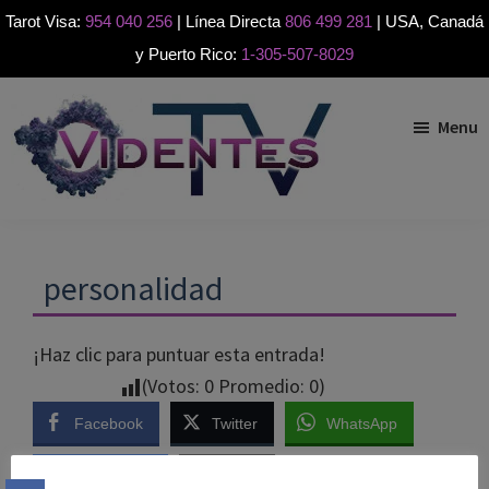
Tarot Visa:
954 040 256
| Línea Directa
806 499 281
| USA, Canadá
y Puerto Rico:
1-305-507-8029
Skip
Skip
Skip
to
to
to
Menu
primary
main
footer
navigation
content
Videntes.tv
Videntes
buenas
personalidad
por
teléfono
¡Haz clic para puntuar esta entrada!
(Votos:
0
Promedio:
0
)
Facebook
Twitter
WhatsApp
Messenger
Email