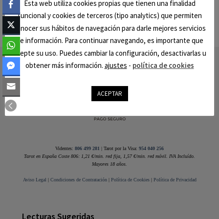
Esta web utiliza cookies propias que tienen una finalidad
funcional y cookies de terceros (tipo analytics) que permiten
conocer sus hábitos de navegación para darle mejores servicios
de información. Para continuar navegando, es importante que
acepte su uso. Puedes cambiar la configuración, desactivarlas u
Footer
obtener más información.
ajustes
-
política de cookies
ACEPTAR
Videntes:
806 499 281
| Tarot por la Visa:
954 040 256
Tarot en España Coste 806: 1,21 €/min. red fija, 1,57 €/min. red móvil. IVA Incluído.
Mayores 18 años.
Aviso Legal
|
Condiciones de Contratación
|
Política de Cookies
|
Política de Privacidad
Lecturas Sugeridas