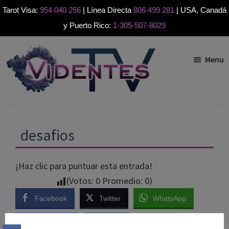
Tarot Visa:
954 040 256
| Línea Directa
806 499 281
| USA, Canadá
y Puerto Rico:
1-305-507-8029
Skip
Skip
Skip
to
to
to
Menu
primary
main
footer
navigation
content
Videntes.tv
Videntes
buenas
desafios
por
teléfono
¡Haz clic para puntuar esta entrada!
(Votos:
0
Promedio:
0
)
Facebook
Twitter
WhatsApp
Messenger
Email