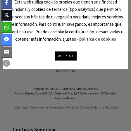
Esta web utiliza cookies propias que tienen una finalidad
funcional y cookies de terceros (tipo analytics) que permiten
conocer sus hábitos de navegación para darle mejores servicios
de información. Para continuar navegando, es importante que
acepte su uso. Puedes cambiar la configuración, desactivarlas u
Footer
obtener más información.
ajustes
-
política de cookies
ACEPTAR
Videntes:
806 499 281
| Tarot por la Visa:
954 040 256
Tarot en España Coste 806: 1,21 €/min. red fija, 1,57 €/min. red móvil. IVA Incluído.
Mayores 18 años.
Aviso Legal
|
Condiciones de Contratación
|
Política de Cookies
|
Política de Privacidad
Lecturas Sugeridas