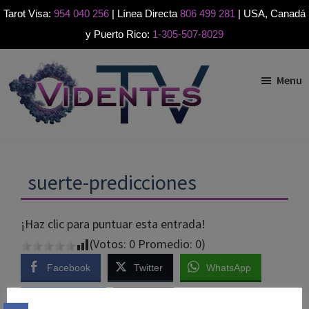
Tarot Visa:
954 040 256
| Línea Directa
806 499 281
| USA, Canadá
y Puerto Rico:
1-305-507-8029
Skip
Skip
Skip
to
to
to
Menu
primary
main
footer
navigation
content
Videntes.tv
Videntes
buenas
suerte-predicciones
por
teléfono
¡Haz clic para puntuar esta entrada!
(Votos:
0
Promedio:
0
)
Facebook
Twitter
WhatsApp
Messenger
Email