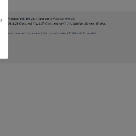
a
Videntes:
806 499 281
| Tarot por la Visa:
954 040 256
ste 806: 1,21 €/min. red fija, 1,57 €/min. red móvil. IVA Incluído. Mayores 18 años.
al
|
Condiciones de Contratación
|
Política de Cookies
|
Política de Privacidad