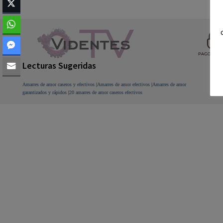
Footer
Lecturas Sugeridas
Amarres de amor caseros y efectivos
|
Amarres de amor efectivos
|
Amarres de amor
garantizados y rápidos
|
20 amarres de amor caseros efectivos