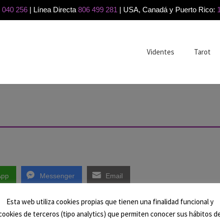
 040 256
| Línea Directa
806 499 281
| USA, Canadá y Puerto Rico:
Videntes
Tarot
App
Messenger
Email
Esta web utiliza cookies propias que tienen una finalidad funcional y
cookies de terceros (tipo analytics) que permiten conocer sus hábitos d