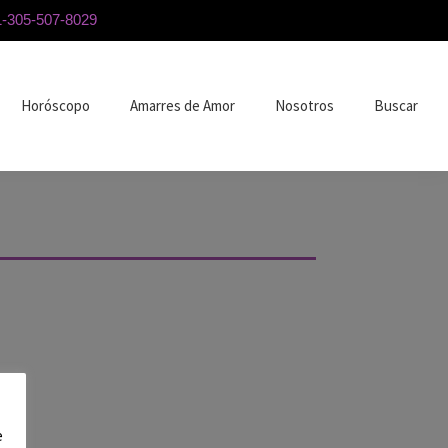
1-305-507-8029
Horóscopo
Amarres de Amor
Nosotros
Buscar
e