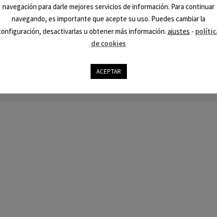
navegación para darle mejores servicios de información. Para continuar
navegando, es importante que acepte su uso. Puedes cambiar la
configuración, desactivarlas u obtener más información.
ajustes
-
polític
Tarot en España Co
de cookies
Aviso Leg
ACEPTAR