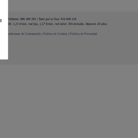
a
Videntes:
806 499 281
| Tarot por la Visa:
954 040 256
ste 806: 1,21 €/min. red fija, 1,57 €/min. red móvil. IVA Incluído. Mayores 18 años.
al
|
Condiciones de Contratación
|
Política de Cookies
|
Política de Privacidad