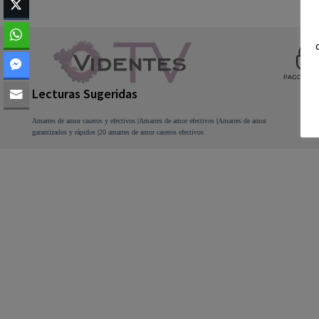
Footer
Lecturas Sugeridas
Amarres de amor caseros y efectivos
|
Amarres de amor efectivos
|
Amarres de amor
garantizados y rápidos
|
20 amarres de amor caseros efectivos