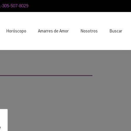
1-305-507-8029
Horóscopo
Amarres de Amor
Nosotros
Buscar
e