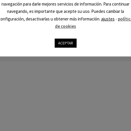
navegación para darle mejores servicios de información. Para continuar
navegando, es importante que acepte su uso. Puedes cambiar la
configuración, desactivarlas u obtener más información.
ajustes
-
polític
Tarot en España Co
de cookies
Aviso Leg
ACEPTAR